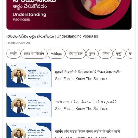
సోరియాసిస్‌ను అర్థం చేసుకోవడం | Understanding Psoriasis
Health Above All
सर्जरी
त्वचा में परिवर्तन
Vitiligo
थेराप्यूटिक
पुरुष
महिला
बुज़ुर्ग
बच्चे
मुंहासोंं से बचने के लिए अपनाएं ये स्किन केयर रूटीन
Skin Facts - Know The Science
सबसे आसान स्किन केयर रूटीन कैसे शुरू करें?
Skin Facts - Know The Science
मॉर्निंग और नाइट स्किन केयर रूटीन के बारे में जानें