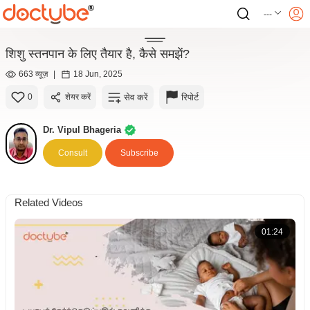
---
शिशु स्तनपान के लिए तैयार है, कैसे समझें?
663 व्यूज़
|
18 Jun, 2025
सेव करें
रिपोर्ट
0
शेयर करें
Dr. Vipul Bhageria
Consult
Subscribe
Related Videos
01:24