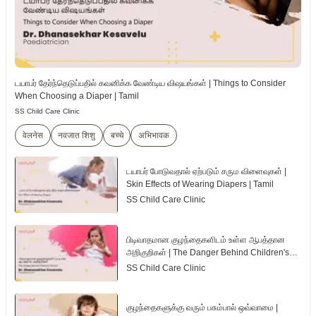
டயாபர் தேர்ந்தெடுப்பதில் கவனிக்க வேண்டிய விஷயங்கள் | Things to Consider
When Choosing a Diaper | Tamil
SS Child Care Clinic
वेलनेस
नवजात शिशु
बच्चे
अभिभावक
டயாபர் போடுவதால் ஏற்படும் சரும விளைவுகள் |
Skin Effects of Wearing Diapers | Tamil
SS Child Care Clinic
பிடிவாதமான குழந்தைகளிடம் உள்ள ஆபத்தான
அறிகுறிகள் | The Danger Behind Children's
Tantrum | Tamil
SS Child Care Clinic
குழந்தைகளுக்கு வரும் பசும்பால் ஒவ்வாமை |