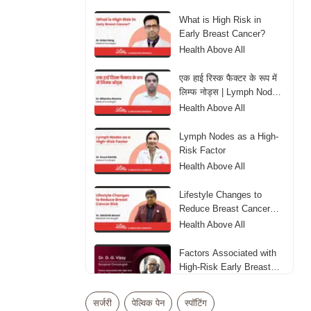
What is High Risk in
Early Breast Cancer?
Health Above All
एक हाई रिस्क फैक्टर के रूप में
लिम्फ नोड्स | Lymph Nodes
as aHigh-Risk Factor
Health Above All
Lymph Nodes as a High-
Risk Factor
Health Above All
Lifestyle Changes to
Reduce Breast Cancer
Risk
Health Above All
Factors Associated with
High-Risk Early Breast
Cancer
Health Above All
सर्जरी
पेल्विक पेन
स्पॉटिंग