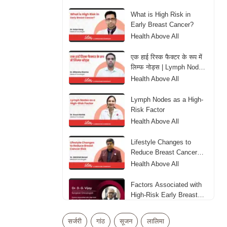
What is High Risk in
Early Breast Cancer?
Health Above All
एक हाई रिस्क फैक्टर के रूप में
लिम्फ नोड्स | Lymph Nodes
as aHigh-Risk Factor
Health Above All
Lymph Nodes as a High-
Risk Factor
Health Above All
Lifestyle Changes to
Reduce Breast Cancer
Risk
Health Above All
Factors Associated with
High-Risk Early Breast
Cancer
Health Above All
सर्जरी
गांठ
सूजन
लालिमा