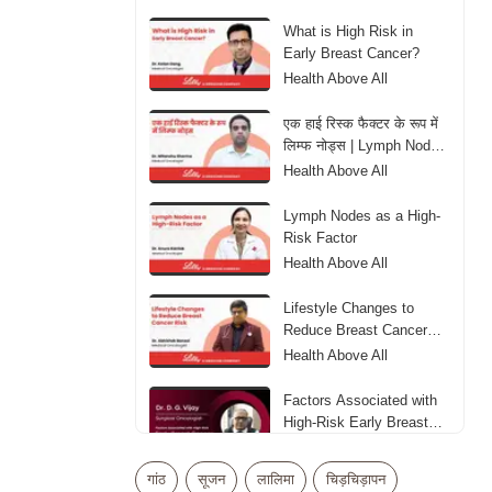
What is High Risk in
Early Breast Cancer?
Health Above All
एक हाई रिस्क फैक्टर के रूप में
लिम्फ नोड्स | Lymph Nodes
as aHigh-Risk Factor
Health Above All
Lymph Nodes as a High-
Risk Factor
Health Above All
Lifestyle Changes to
Reduce Breast Cancer
Risk
Health Above All
Factors Associated with
High-Risk Early Breast
Cancer
Health Above All
गांठ
सूजन
लालिमा
चिड़चिड़ापन