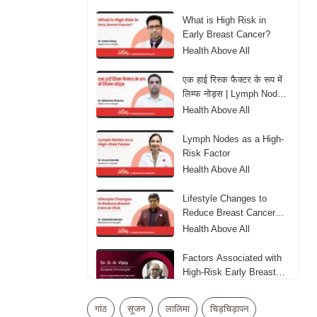
What is High Risk in
Early Breast Cancer?
Health Above All
एक हाई रिस्क फैक्टर के रूप में
लिम्फ नोड्स | Lymph Nodes
as aHigh-Risk Factor
Health Above All
Lymph Nodes as a High-
Risk Factor
Health Above All
Lifestyle Changes to
Reduce Breast Cancer
Risk
Health Above All
Factors Associated with
High-Risk Early Breast
Cancer
Health Above All
गांठ
सूजन
लालिमा
चिड़चिड़ापन