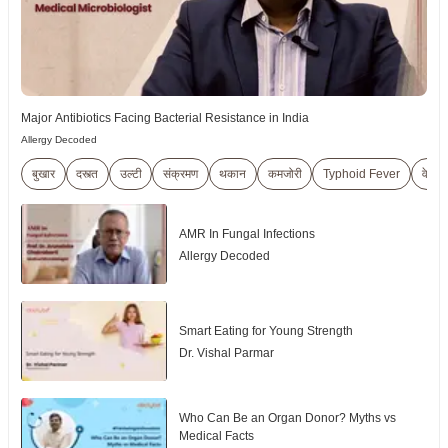
Major Antibiotics Facing Bacterial Resistance in India
Allergy Decoded
बुखार
दस्त्त
उल्टी
संक्रमण
थकान
कमजोरी
Typhoid Fever
वेलने
AMR In Fungal Infections
Allergy Decoded
Smart Eating for Young Strength
Dr. Vishal Parmar
Who Can Be an Organ Donor? Myths vs
Medical Facts