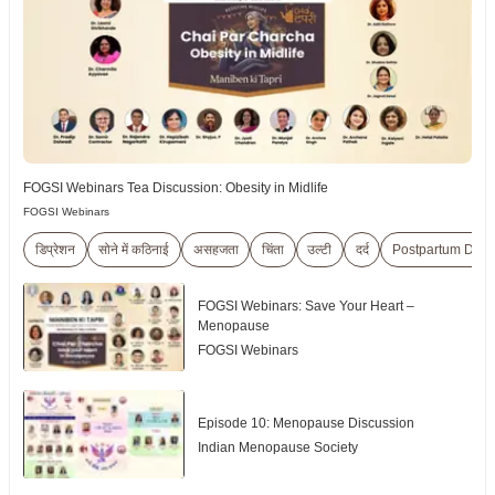
FOGSI Webinars Tea Discussion: Obesity in Midlife
FOGSI Webinars
डिप्रेशन
सोने में कठिनाई
असहजता
चिंता
उल्टी
दर्द
Postpartum Depr
FOGSI Webinars: Save Your Heart –
Menopause
FOGSI Webinars
Episode 10: Menopause Discussion
Indian Menopause Society