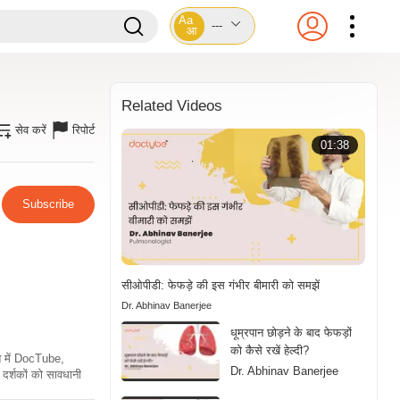
Aa
---
आ
Related Videos
सेव करें
रिपोर्ट
01:38
Subscribe
सीओपीडी: फेफड़े की इस गंभीर बीमारी को समझें
Dr. Abhinav Banerjee
धूम्रपान छोड़ने के बाद फेफड़ों
को कैसे रखें हेल्दी?
ति में DocTube,
Dr. Abhinav Banerjee
दर्शकों को सावधानी