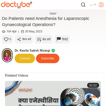
---
Do Patients need Anesthesia for Laparoscopic
Gynaecological Operations?
704 व्यूज़
|
30 May, 2023
सेव करें
रिपोर्ट
0
शेयर करें
Dr. Kavita Satish Nivargi
Consult
Subscribe
Related Videos
01:52