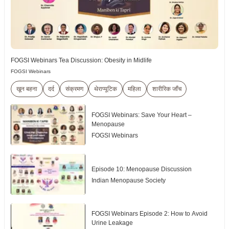
FOGSI Webinars Tea Discussion: Obesity in Midlife
FOGSI Webinars
खून बहना
दर्द
संक्रमण
थेराप्यूटिक
महिला
शारीरिक जाँच
FOGSI Webinars: Save Your Heart –
Menopause
FOGSI Webinars
Episode 10: Menopause Discussion
Indian Menopause Society
FOGSI Webinars Episode 2: How to Avoid
Urine Leakage