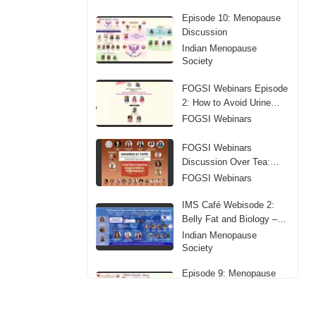
Episode 10: Menopause
Discussion
Indian Menopause
Society
FOGSI Webinars Episode
2: How to Avoid Urine
Leakage
FOGSI Webinars
FOGSI Webinars
Discussion Over Tea:
Sleep Problems in
FOGSI Webinars
Menopause
IMS Café Webisode 2:
Belly Fat and Biology –
Obesity in Midlife
Indian Menopause
Society
Episode 9: Menopause
Discussion
Indian Menopause