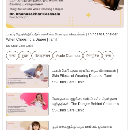
டயாபர் தேர்ந்தெடுப்பதில் கவனிக்க வேண்டிய விஷயங்கள் | Things to Consider
When Choosing a Diaper | Tamil
SS Child Care Clinic
उल्टी
बुखार
डिहाइड्रेशन
Acute Diarrhea
थेराप्यूटिक
बच्चे
டயாபர் போடுவதால் ஏற்படும் சரும விளைவுகள் |
Skin Effects of Wearing Diapers | Tamil
SS Child Care Clinic
பிடிவாதமான குழந்தைகளிடம் உள்ள ஆபத்தான
அறிகுறிகள் | The Danger Behind Children's
Tantrum | Tamil
SS Child Care Clinic
குழந்தைகளுக்கு வரும் பசும்பால் ஒவ்வாமை |