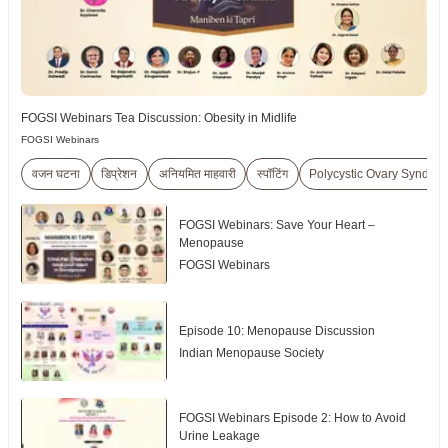
FOGSI Webinars Tea Discussion: Obesity in Midlife
FOGSI Webinars
वजन घटना
डिप्रेशन
अनियमित माहवारी
स्पॉटिंग
Polycystic Ovary Syndr
FOGSI Webinars: Save Your Heart –
Menopause
FOGSI Webinars
Episode 10: Menopause Discussion
Indian Menopause Society
FOGSI Webinars Episode 2: How to Avoid
Urine Leakage