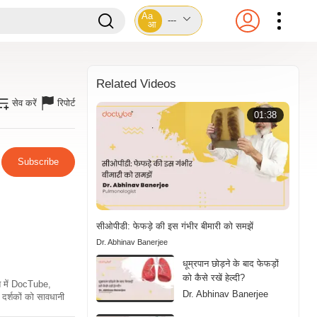
Aa
---
आ
Related Videos
सेव करें
रिपोर्ट
01:38
Subscribe
सीओपीडी: फेफड़े की इस गंभीर बीमारी को समझें
Dr. Abhinav Banerjee
धूम्रपान छोड़ने के बाद फेफड़ों
को कैसे रखें हेल्दी?
ति में DocTube,
Dr. Abhinav Banerjee
दर्शकों को सावधानी