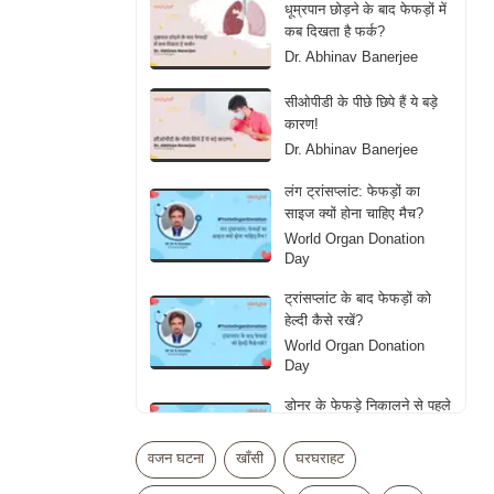
धूम्रपान छोड़ने के बाद फेफड़ों में
कब दिखता है फर्क?
Dr. Abhinav Banerjee
सीओपीडी के पीछे छिपे हैं ये बड़े
कारण!
Dr. Abhinav Banerjee
लंग ट्रांसप्लांट: फेफड़ों का
साइज क्यों होना चाहिए मैच?
World Organ Donation
Day
ट्रांसप्लांट के बाद फेफड़ों को
हेल्दी कैसे रखें?
World Organ Donation
Day
डोनर के फेफड़े निकालने से पहले
डॉक्टर्स क्या देखते हैं?
World Organ Donation
वजन घटना
खाँसी
घरघराहट
Day