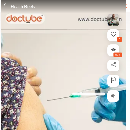
---
Health Reels
0
674