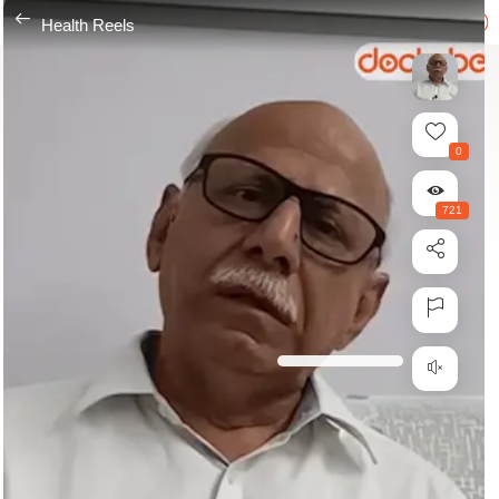
---
Health Reels
0
721