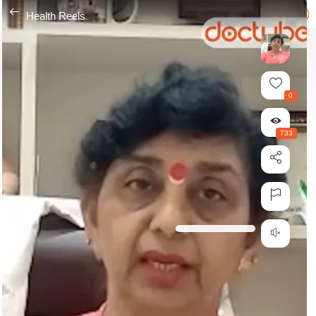
---
Health Reels
0
733