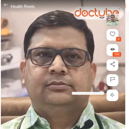
---
Health Reels
0
783