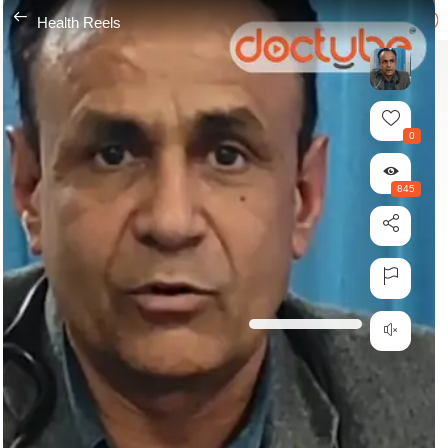
---
Health Reels
0
845