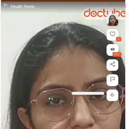
---
Health Reels
0
853