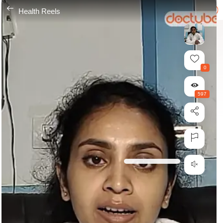
---
Health Reels
0
597