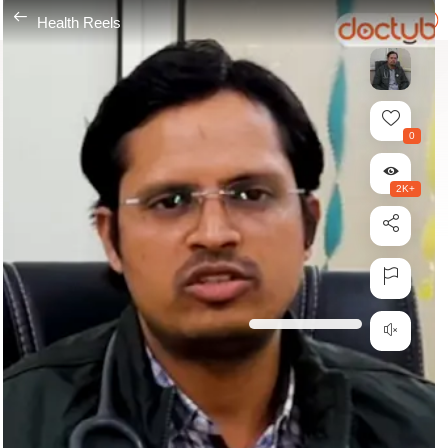
---
Health Reels
0
2K+