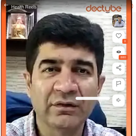
---
Health Reels
0
880