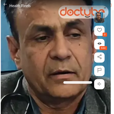
---
Health Reels
0
644