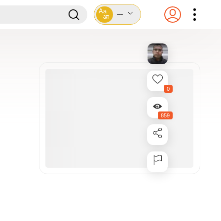
Aa
---
आ
0
859