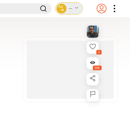
Aa
---
आ
0
695