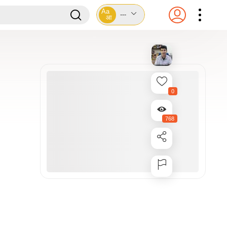
Aa
---
आ
0
768