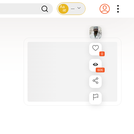
Aa
---
आ
0
606