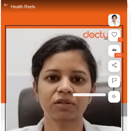
---
Health Reels
0
747