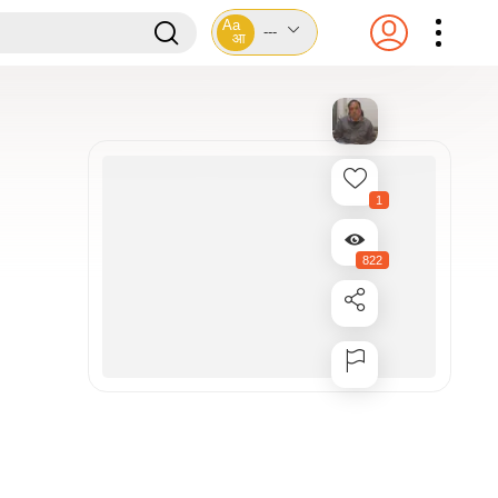
Aa
---
आ
1
822