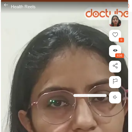
---
Health Reels
0
636