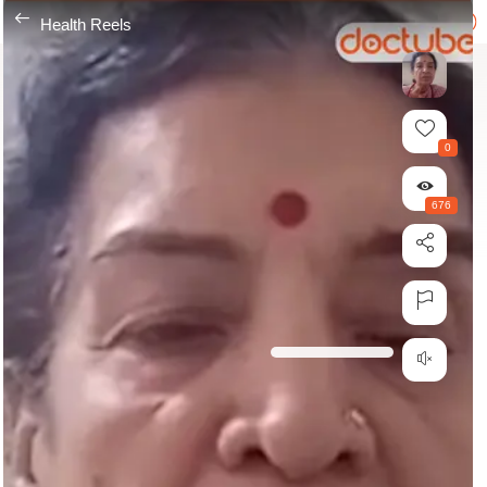
---
Health Reels
0
676