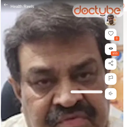
---
Health Reels
0
955