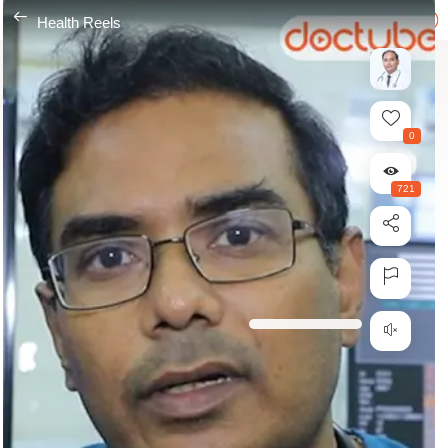
---
Health Reels
0
721