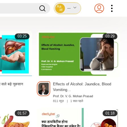
Aa
---
आ
03:25
03:29
े वाले बड़े नुकसान
Effects of Alcohol: Jaundice, Blood
Vomiting…
Prof. Dr. V. G. Mohan Prasad
811 व्यूज़
|
1 साल पहले
01:57
01:18