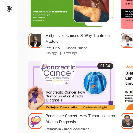
Fatty Liver: Causes & Why Treatment
Matters!
Prof. Dr. V. G. Mohan Prasad
795 व्यूज़
|
1 साल पहले
01:54
Pancreatic Cancer: How Tumor Location
Affects Diagnosis
Pancreatic Cancer Awareness