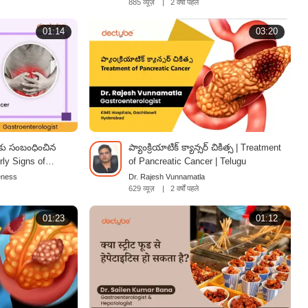
885 व्यूज़
|
2 वर्षों पहले
01:14
03:20
ర్ కు సంబంధించిన
ప్యాంక్రియాటిక్ క్యాన్సర్ చికిత్స | Treatment
rly Signs of
of Pancreatic Cancer | Telugu
Telugu
eness
Dr. Rajesh Vunnamatla
629 व्यूज़
|
2 वर्षों पहले
01:23
01:12