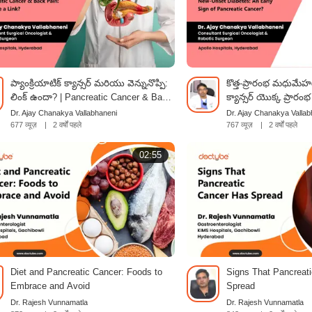
ప్యాంక్రియాటిక్ క్యాన్సర్ మరియు వెన్నునొప్పి:
కొత్త-ప్రారంభ మధుమేహం:
లింక్ ఉందా? | Pancreatic Cancer & Back
క్యాన్సర్ యొక్క ప్రార
Pain: Is There a Link? | Telugu
Onset Diabetes: An E
Dr. Ajay Chanakya Vallabhaneni
Dr. Ajay Chanakya Vallab
Pancreatic Cancer? |
677 व्यूज़
|
2 वर्षों पहले
767 व्यूज़
|
2 वर्षों पहले
02:55
Diet and Pancreatic Cancer: Foods to
Signs That Pancreat
Embrace and Avoid
Spread
Dr. Rajesh Vunnamatla
Dr. Rajesh Vunnamatla