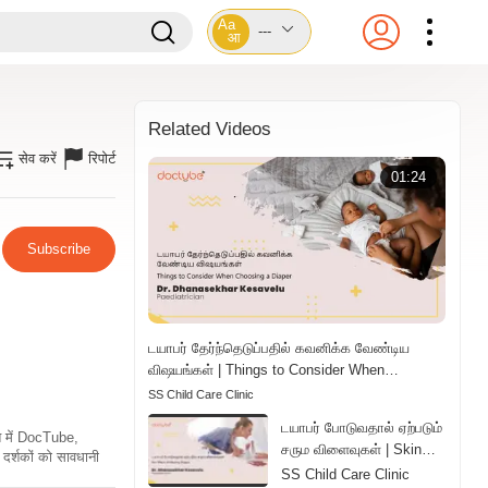
Aa
---
आ
Related Videos
सेव करें
रिपोर्ट
01:24
Subscribe
டயாபர் தேர்ந்தெடுப்பதில் கவனிக்க வேண்டிய
விஷயங்கள் | Things to Consider When
Choosing a Diaper | Tamil
SS Child Care Clinic
டயாபர் போடுவதால் ஏற்படும்
ति में DocTube,
சரும விளைவுகள் | Skin
दर्शकों को सावधानी
Effects of Wearing
SS Child Care Clinic