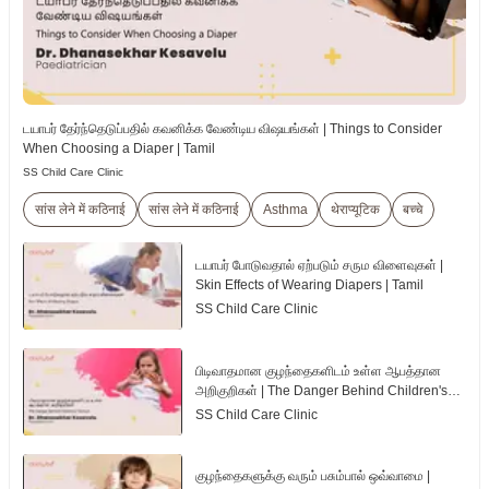
டயாபர் தேர்ந்தெடுப்பதில் கவனிக்க வேண்டிய விஷயங்கள் | Things to Consider
When Choosing a Diaper | Tamil
SS Child Care Clinic
सांस लेने में कठिनाई
सांस लेने में कठिनाई
Asthma
थेराप्यूटिक
बच्चे
டயாபர் போடுவதால் ஏற்படும் சரும விளைவுகள் |
Skin Effects of Wearing Diapers | Tamil
SS Child Care Clinic
பிடிவாதமான குழந்தைகளிடம் உள்ள ஆபத்தான
அறிகுறிகள் | The Danger Behind Children's
Tantrum | Tamil
SS Child Care Clinic
குழந்தைகளுக்கு வரும் பசும்பால் ஒவ்வாமை |