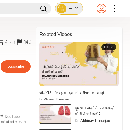
Aa
---
आ
Related Videos
सेव करें
रिपोर्ट
01:38
Subscribe
सीओपीडी: फेफड़े की इस गंभीर बीमारी को समझें
Dr. Abhinav Banerjee
धूम्रपान छोड़ने के बाद फेफड़ों
को कैसे रखें हेल्दी?
ति में DocTube,
Dr. Abhinav Banerjee
दर्शकों को सावधानी