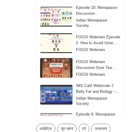
Episode 10: Menopause
Discussion
Indian Menopause
Society
FOGSI Webinars Episode
2: How to Avoid Urine
Leakage
FOGSI Webinars
FOGSI Webinars
Discussion Over Tea:
Sleep Problems in
FOGSI Webinars
Menopause
IMS Café Webisode 2:
Belly Fat and Biology –
Obesity in Midlife
Indian Menopause
Society
Episode 9: Menopause
Discussion
Indian Menopause
आईवीएफ
खून बहना
दर्द
असहजता