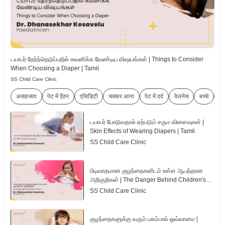
டயாபர் தேர்ந்தெடுப்பதில் கவனிக்க வேண்டிய விஷயங்கள் | Things to Consider
When Choosing a Diaper | Tamil
SS Child Care Clinic
असहजता
पेट में ऐंठन
एसिडिटी
चक्कर आना
पेट में दर्द
वेलनेस
बच्चे
शा
டயாபர் போடுவதால் ஏற்படும் சரும விளைவுகள் |
Skin Effects of Wearing Diapers | Tamil
SS Child Care Clinic
பிடிவாதமான குழந்தைகளிடம் உள்ள ஆபத்தான
அறிகுறிகள் | The Danger Behind Children's
Tantrum | Tamil
SS Child Care Clinic
குழந்தைகளுக்கு வரும் பசும்பால் ஒவ்வாமை |