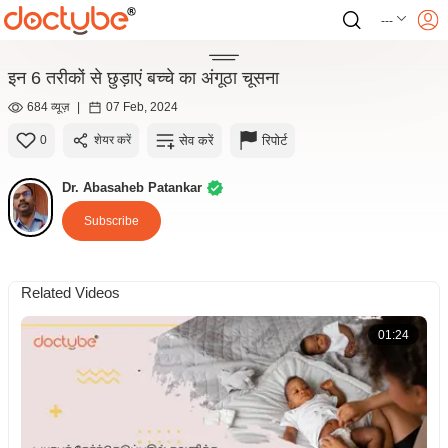
---
इन 6 तरीकों से छुड़ाएं बच्चे का अंगूठा चूसना
684 व्यूज़
|
07 Feb, 2024
सेव करें
रिपोर्ट
0
शेयर करें
Dr. Abasaheb Patankar
Subscribe
Related Videos
01:24