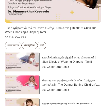
டயாபர் தேர்ந்தெடுப்பதில் கவனிக்க வேண்டிய விஷயங்கள் | Things to Consider
When Choosing a Diaper | Tamil
SS Child Care Clinic
वजन घटना
थेराप्यूटिक
बच्चे
டயாபர் போடுவதால் ஏற்படும் சரும விளைவுகள் |
Skin Effects of Wearing Diapers | Tamil
SS Child Care Clinic
பிடிவாதமான குழந்தைகளிடம் உள்ள ஆபத்தான
அறிகுறிகள் | The Danger Behind Children's
Tantrum | Tamil
SS Child Care Clinic
குழந்தைகளுக்கு வரும் பசும்பால் ஒவ்வாமை |