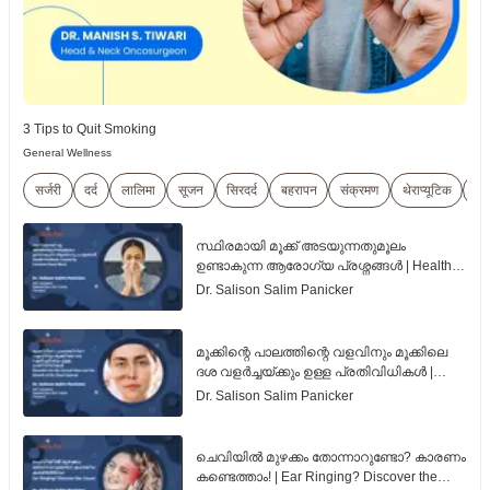
3 Tips to Quit Smoking
General Wellness
सर्जरी
दर्द
लालिमा
सूजन
सिरदर्द
बहरापन
संक्रमण
थेराप्यूटिक
मह
സ്ഥിരമായി മൂക്ക് അടയുന്നതുമൂലം
ഉണ്ടാകുന്ന ആരോഗ്യ പ്രശ്നങ്ങൾ | Health
Problems Caused by Constant Nasal Block |
Dr. Salison Salim Panicker
Malayalam
മൂക്കിന്റെ പാലത്തിന്റെ വളവിനും മൂക്കിലെ
ദശ വളർച്ചയ്ക്കും ഉള്ള പ്രതിവിധികൾ |
Remedies for the Curved Nose and the
Dr. Salison Salim Panicker
Growth of the Nasal Septum | Malayalam
ചെവിയിൽ മുഴക്കം തോന്നാറുണ്ടോ? കാരണം
കണ്ടെത്താം! | Ear Ringing? Discover the