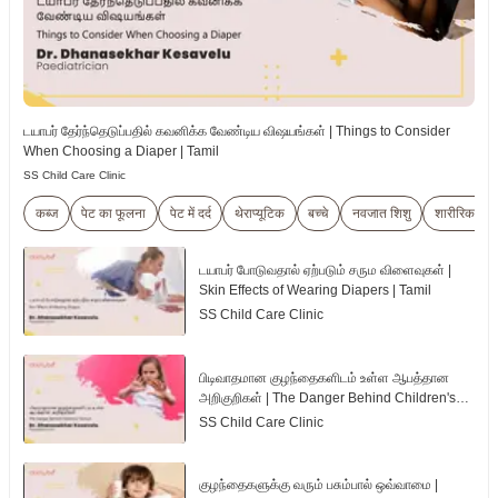
டயாபர் தேர்ந்தெடுப்பதில் கவனிக்க வேண்டிய விஷயங்கள் | Things to Consider
When Choosing a Diaper | Tamil
SS Child Care Clinic
कब्ज
पेट का फूलना
पेट में दर्द
थेराप्यूटिक
बच्चे
नवजात शिशु
शारीरिक जाँ
டயாபர் போடுவதால் ஏற்படும் சரும விளைவுகள் |
Skin Effects of Wearing Diapers | Tamil
SS Child Care Clinic
பிடிவாதமான குழந்தைகளிடம் உள்ள ஆபத்தான
அறிகுறிகள் | The Danger Behind Children's
Tantrum | Tamil
SS Child Care Clinic
குழந்தைகளுக்கு வரும் பசும்பால் ஒவ்வாமை |