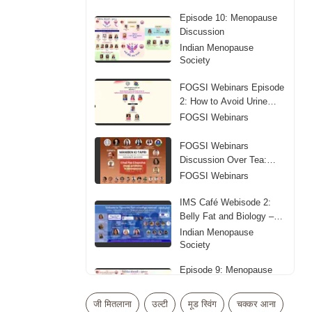
Episode 10: Menopause
Discussion
Indian Menopause
Society
FOGSI Webinars Episode
2: How to Avoid Urine
Leakage
FOGSI Webinars
FOGSI Webinars
Discussion Over Tea:
Sleep Problems in
FOGSI Webinars
Menopause
IMS Café Webisode 2:
Belly Fat and Biology –
Obesity in Midlife
Indian Menopause
Society
Episode 9: Menopause
Discussion
Indian Menopause
जी मितलाना
उल्टी
मूड स्विंग
चक्कर आना