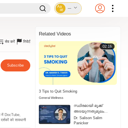
Aa
---
आ
Related Videos
सेव करें
रिपोर्ट
02:16
Subscribe
3 Tips to Quit Smoking
General Wellness
സ്ഥിരമായി മൂക്ക്
അടയുന്നതുമൂലം
ति में DocTube,
ഉണ്ടാകുന്ന ആരോഗ്യ
Dr. Salison Salim
दर्शकों को सावधानी
പ്രശ്നങ്ങൾ | Health
Panicker