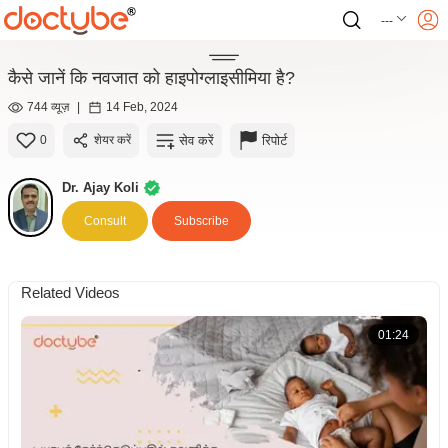
---
कैसे जानें कि नवजात को हाइपोग्लाइसीमिया है?
744 व्यूज़
|
14 Feb, 2024
सेव करें
रिपोर्ट
0
शेयर करें
Dr. Ajay Koli
Consult
Subscribe
Related Videos
01:24