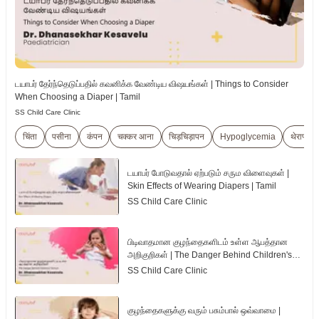
டயாபர் தேர்ந்தெடுப்பதில் கவனிக்க வேண்டிய விஷயங்கள் | Things to Consider
When Choosing a Diaper | Tamil
SS Child Care Clinic
चिंता
पसीना
कंपन
चक्कर आना
चिड़चिड़ापन
Hypoglycemia
थेराप्यूट
டயாபர் போடுவதால் ஏற்படும் சரும விளைவுகள் |
Skin Effects of Wearing Diapers | Tamil
SS Child Care Clinic
பிடிவாதமான குழந்தைகளிடம் உள்ள ஆபத்தான
அறிகுறிகள் | The Danger Behind Children's
Tantrum | Tamil
SS Child Care Clinic
குழந்தைகளுக்கு வரும் பசும்பால் ஒவ்வாமை |