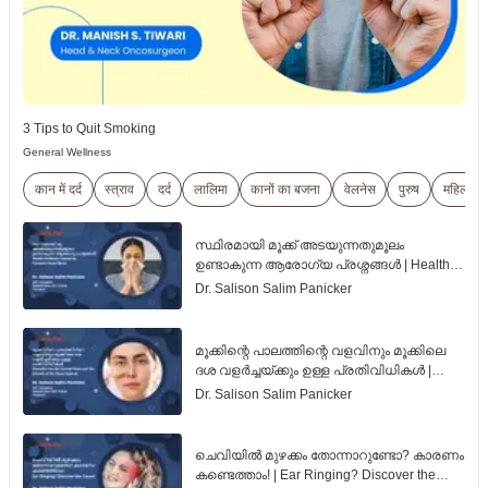
3 Tips to Quit Smoking
General Wellness
कान में दर्द
स्त्राव
दर्द
लालिमा
कानों का बजना
वेलनेस
पुरुष
महिला
സ്ഥിരമായി മൂക്ക് അടയുന്നതുമൂലം
ഉണ്ടാകുന്ന ആരോഗ്യ പ്രശ്നങ്ങൾ | Health
Problems Caused by Constant Nasal Block |
Dr. Salison Salim Panicker
Malayalam
മൂക്കിന്റെ പാലത്തിന്റെ വളവിനും മൂക്കിലെ
ദശ വളർച്ചയ്ക്കും ഉള്ള പ്രതിവിധികൾ |
Remedies for the Curved Nose and the
Dr. Salison Salim Panicker
Growth of the Nasal Septum | Malayalam
ചെവിയിൽ മുഴക്കം തോന്നാറുണ്ടോ? കാരണം
കണ്ടെത്താം! | Ear Ringing? Discover the