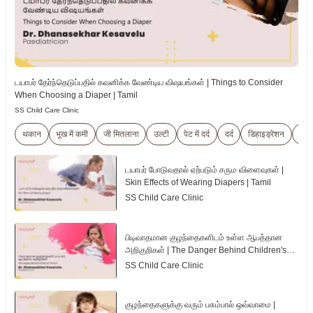
டயாபர் தேர்ந்தெடுப்பதில் கவனிக்க வேண்டிய விஷயங்கள் | Things to Consider
When Choosing a Diaper | Tamil
SS Child Care Clinic
थकान
भूख में कमी
जी मितलाना
उल्टी
पेट में दर्द
दर्द
डिहाइड्रेशन
वेलन
டயாபர் போடுவதால் ஏற்படும் சரும விளைவுகள் |
Skin Effects of Wearing Diapers | Tamil
SS Child Care Clinic
பிடிவாதமான குழந்தைகளிடம் உள்ள ஆபத்தான
அறிகுறிகள் | The Danger Behind Children's
Tantrum | Tamil
SS Child Care Clinic
குழந்தைகளுக்கு வரும் பசும்பால் ஒவ்வாமை |